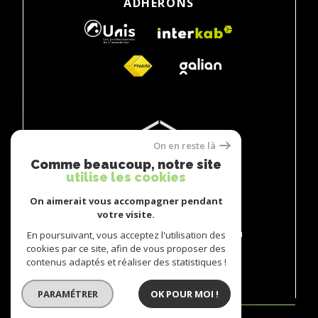
ADHÉRONS
On en reste là
Comme beaucoup, notre site
utilise les cookies
On aimerait vous accompagner pendant
votre visite.
© 2026 | TOUS DROITS RÉSERVÉS | TRADUCTION
POWERED BY GOOGLE |
En poursuivant, vous acceptez l'utilisation des
NOS HONORAIRES
PLAN DU SITE
MENTIONS LÉGALES
ADMIN
NOS LIENS
POLITIQUE RGPD
COOKIES
cookies par ce site, afin de vous proposer des
contenus adaptés et réaliser des statistiques !
PARAMÉTRER
OK POUR MOI !