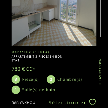
Marseille (13014)
APPARTEMENT 3 PIECES EN BON
ETAT
NOUS CONTACTER
780 €
CC*
3
Pièce(s)
2
Chambre(s)
1
Salle(s) de bain
Sélectionner
Réf : CVKHOU