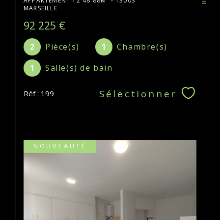
APPARTEMENT T2 48.88M² - 13003
MARSEILLE
92 225 €
2
Pièce(s)
1
Chambre(s)
1
Salle(s) de bain
Sélectionner
Réf : 199
NOUVEAUTÉ