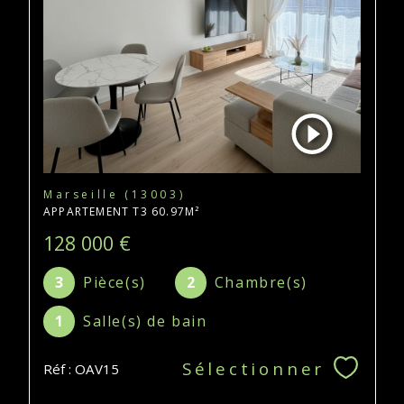
Marseille (13003)
APPARTEMENT T3 60.97M²
128 000 €
3
Pièce(s)
2
Chambre(s)
1
Salle(s) de bain
Sélectionner
Réf : OAV15