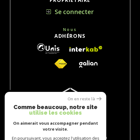
Se connecter
Nous
ADHÉRONS
On en reste là
Comme beaucoup, notre site
utilise les cookies
On aimerait vous accompagner pendant
votre visite.
© 2026 | TOUS DROITS RÉSERVÉS | TRADUCTION
POWERED BY GOOGLE |
En poursuivant, vous acceptez l'utilisation des
NOS HONORAIRES
PLAN DU SITE
MENTIONS LÉGALES