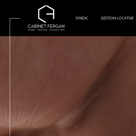
SYNDIC
GESTION LOCATIVE
studio
copropriétaires
maison
appartement
2 pièces