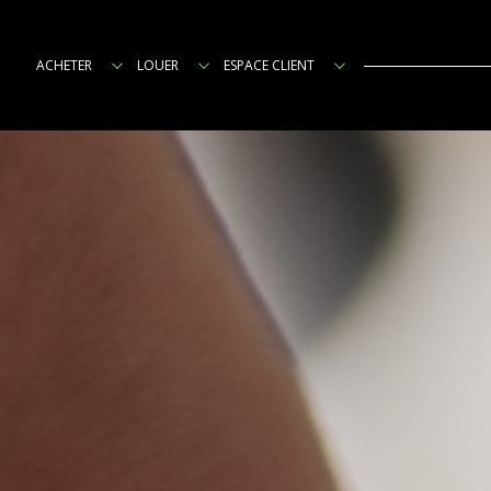
ACHETER
LOUER
ESPACE CLIENT
locaux/bureaux
3 pièces
investisseurs
gestion
4 pièces 