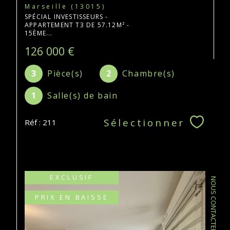
Marseille (13015)
SPÉCIAL INVESTISSEURS -
APPARTEMENT T3 DE 57.12M² -
15ÈME...
126 000 €
3
Pièce(s)
2
Chambre(s)
1
Salle(s) de bain
Sélectionner
Réf : 211
EXCLUSIF
NOUS CONTACTER
PRIX EN BAISSE