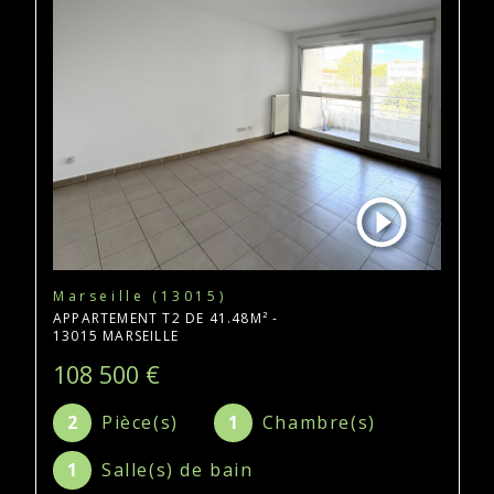
Marseille (13015)
APPARTEMENT T2 DE 41.48M² -
13015 MARSEILLE
108 500 €
2
Pièce(s)
1
Chambre(s)
1
Salle(s) de bain