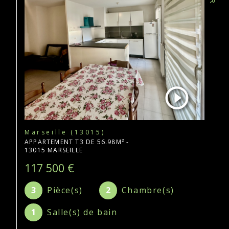
Marseille (13015)
APPARTEMENT T3 DE 56.98M² -
13015 MARSEILLE
117 500 €
3
Pièce(s)
2
Chambre(s)
1
Salle(s) de bain