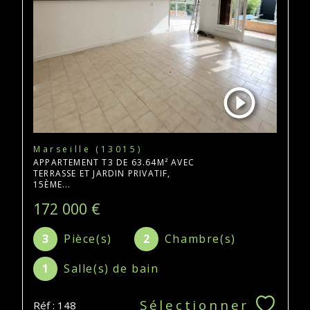
Marseille (13015)
APPARTEMENT T3 DE 63.64M² AVEC
TERRASSE ET JARDIN PRIVATIF,
15ÈME...
172 000 €
3
Pièce(s)
2
Chambre(s)
1
Salle(s) de bain
Sélectionner
Réf : 148