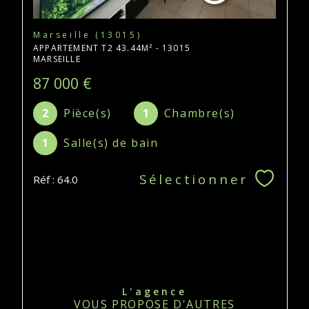
Marseille (13015)
APPARTEMENT T2 43.44M² - 13015
MARSEILLE
87 000 €
2
Pièce(s)
1
Chambre(s)
1
Salle(s) de bain
Sélectionner
Réf : 64.0
L'agence
VOUS PROPOSE D'AUTRES