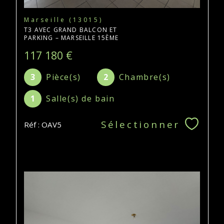
Marseille (13015)
T3 AVEC GRAND BALCON ET
PARKING – MARSEILLE 15ÈME
117 180 €
3
Pièce(s)
2
Chambre(s)
1
Salle(s) de bain
Sélectionner
Réf : OAV5